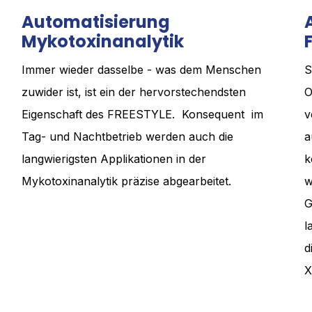
Automatisierung
Mykotoxinanalytik
Immer wieder dasselbe - was dem Menschen
S
zuwider ist, ist ein der hervorstechendsten
O
Eigenschaft des FREESTYLE. Konsequent im
v
Tag- und Nachtbetrieb werden auch die
a
langwierigsten Applikationen in der
k
Mykotoxinanalytik präzise abgearbeitet.
w
G
l
d
X