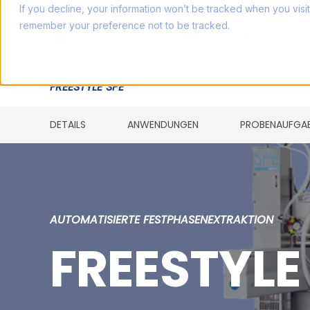
If you decline, your information won’t be tracked when you visit
remember your preference not to be tracked.
ANWENDUNGEN
PRODU
FREESTYLE SPE
DETAILS
ANWENDUNGEN
PROBENAUFGA
AUTOMATISIERTE FESTPHASENEXTRAKTION
FREESTYLE