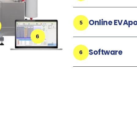
Online EVApo
5
6
Software
6