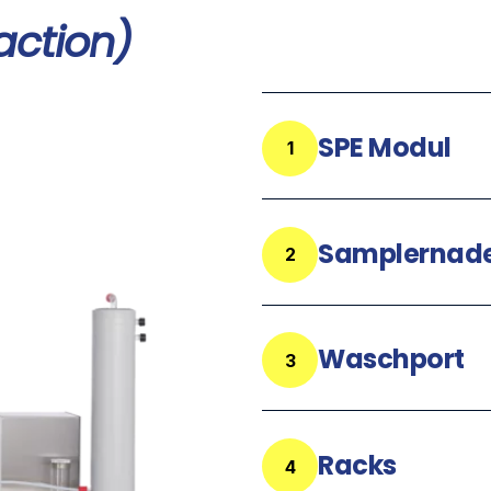
action)
SPE Modul
1
Samplernade
2
Waschport
3
Racks
4