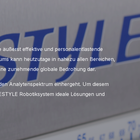
 äußerst effektive und personalentlastende
tums kann heutzutage in nahezu allen Bereichen,
 eine zunehmende globale Bedrohung dar.
nden Analytenspektrum einhergeht. Um diesem
REESTYLE Robotiksystem ideale Lösungen und