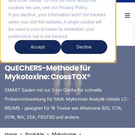
and other media. To find out more about the
cookies we use, see our Privacy Policy.
If you decline, your information won’t be tracked
when you visit this website. A single cookie will
be used in your browser to remember your
preference not to be tracked.
CrossTOX®
Accept
Decline
MULTI-MYKOTOXIN PROBENVORBEREITUNG
QuEChERS-Methode für
Mykotoxine: CrossTOX®
SMART Säulen mit nur 3 cm Größe für schnelle
Probenvorbereitung für Multi-Mykotoxin Analytik mittels LC-
MS/MS - geeignet für 18 Toxine wie Aflatoxine B/G, OTA,
DON, NIV, ZEA, FB1/FB2 und andere.
Home
Produkte
Mykotoxine