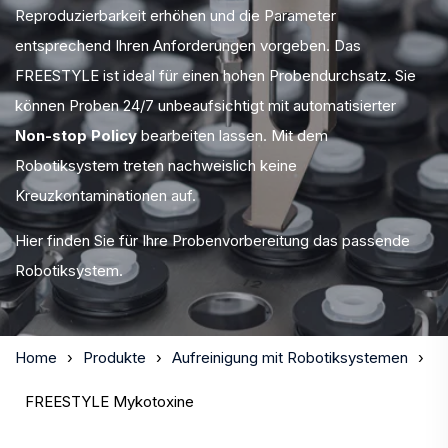
Reproduzierbarkeit erhöhen und die Parameter
entsprechend Ihren Anforderungen vorgeben. Das
FREESTYLE ist ideal für einen hohen Probendurchsatz. Sie
können Proben 24/7 unbeaufsichtigt mit automatisierter
Non-stop Policy
bearbeiten lassen. Mit dem
Robotiksystem treten nachweislich keine
Kreuzkontaminationen auf.
Hier finden Sie für Ihre Probenvorbereitung das passende
Robotiksystem.
Home
Produkte
Aufreinigung mit Robotiksystemen
FREESTYLE Mykotoxine