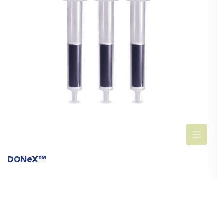
DONeX™
SPE-Säule für Abreicherung von Matrixstörstoffen
Hohe Beladungskapazität