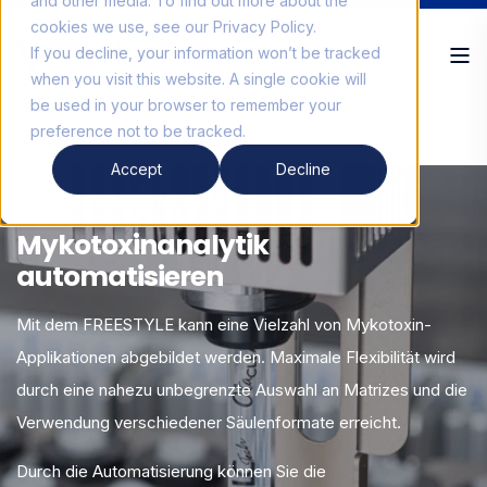
and other media. To find out more about the
cookies we use, see our Privacy Policy.
If you decline, your information won’t be tracked
when you visit this website. A single cookie will
be used in your browser to remember your
preference not to be tracked.
FREESTYLE Mykotoxine
Accept
Decline
FLEXIBEL, PRÄZISE, MODULAR
Mykotoxinanalytik
automatisieren
Mit dem FREESTYLE kann eine Vielzahl von Mykotoxin-
Applikationen abgebildet werden. Maximale Flexibilität wird
durch eine nahezu unbegrenzte Auswahl an Matrizes und die
Verwendung verschiedener Säulenformate erreicht.
Durch die Automatisierung können Sie die