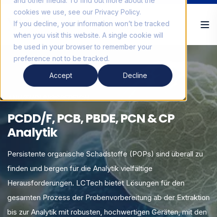
and other media. To find out more about the
cookies we use, see our Privacy Policy.
If you decline, your information won’t be tracked
when you visit this website. A single cookie will
be used in your browser to remember your
preference not to be tracked.
Accept
Decline
ANWENDUNGSBEREICH
PCDD/F, PCB, PBDE, PCN & CP
Analytik
Persistente organische Schadstoffe (POPs) sind überall zu
finden und bergen für die Analytik vielfältige
Herausforderungen. LCTech bietet Lösungen für den
gesamten Prozess der Probenvorbereitung ab der Extraktion
bis zur Analytik mit robusten, hochwertigen Geräten, mit den