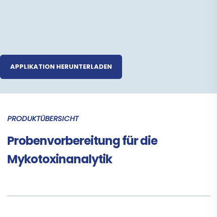
Sonstiges
SPE Säule SMART
Pharma / Cannabis
Gewürze / Kräuter
APPLIKATION HERUNTERLADEN
PRODUKTÜBERSICHT
Probenvorbereitung für die
Mykotoxinanalytik