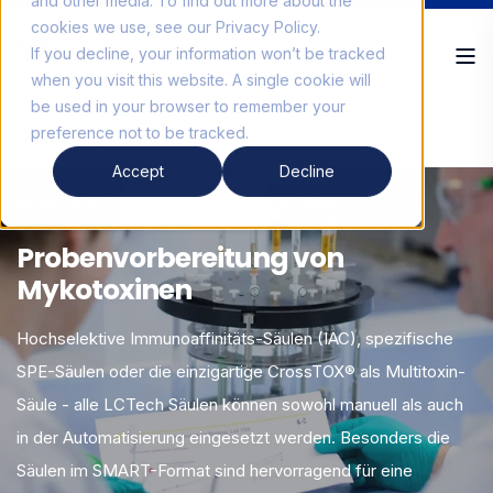
and other media. To find out more about the
cookies we use, see our Privacy Policy.
If you decline, your information won’t be tracked
when you visit this website. A single cookie will
be used in your browser to remember your
preference not to be tracked.
Mykotoxinprodukte
Accept
Decline
MASSGESCHNEIDERTE LÖSUNGEN
Probenvorbereitung von
Mykotoxinen
Hochselektive Immunoaffinitäts-Säulen (IAC), spezifische
SPE-Säulen oder die einzigartige CrossTOX® als Multitoxin-
Säule - alle LCTech Säulen können sowohl manuell als auch
in der Automatisierung eingesetzt werden. Besonders die
Säulen im SMART-Format sind hervorragend für eine