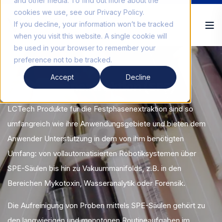
and other media. To find out more about the
cookies we use, see our Privacy Policy.
If you decline, your information won’t be tracked
when you visit this website. A single cookie will
be used in your browser to remember your
preference not to be tracked.
ANWENDUNGSBEREICH
Accept
Decline
Festphasenextraktion (SPE)
LCTech Produkte für die Festphasenextraktion sind so
umfangreich wie ihre Anwendungsgebiete und bieten dem
Anwender Unterstützung in dem von ihm benötigten
Umfang: von vollautomatisierten Robotiksystemen über
SPE-Säulen bis hin zu Vakuummanifolds, z.B. in den
Bereichen Mykotoxin, Wasseranalytik oder Forensik.
Die Aufreinigung von Proben mittels SPE-Säulen gehört zu
den langwierigen und monotonen Routineaufgaben im